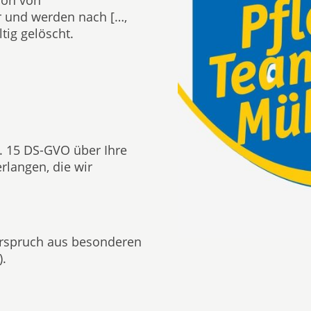
ion von
 und werden nach […,
ig gelöscht.
. 15 DS-GVO über Ihre
langen, die wir
erspruch aus besonderen
).